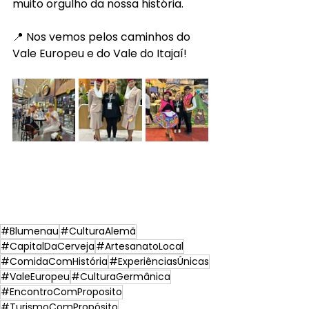
muito orgulho da nossa história.
📍 Nos vemos pelos caminhos do 
Vale Europeu e do Vale do Itajaí!
#Blumenau
#CulturaAlemã
#CapitalDaCerveja
#ArtesanatoLocal
#ComidaComHistória
#ExperiênciasÚnicas
#ValeEuropeu
#CulturaGermânica
#EncontroComProposito
#TurismoComPropósito