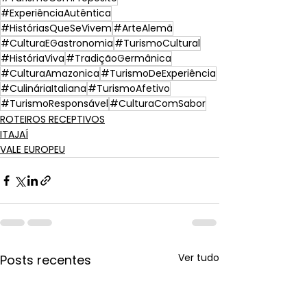
#ExperiênciaAutêntica
#HistóriasQueSeVivem
#ArteAlemã
#CulturaEGastronomia
#TurismoCultural
#HistóriaViva
#TradiçãoGermânica
#CulturaAmazonica
#TurismoDeExperiência
#CulináriaItaliana
#TurismoAfetivo
#TurismoResponsável
#CulturaComSabor
ROTEIROS RECEPTIVOS
ITAJAÍ
VALE EUROPEU
Ver tudo
Posts recentes