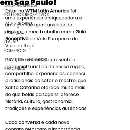
em São Paulo!
ONDE HOSPEDAR
Estar na 
WTM Latin America
 foi 
ROTEIROS RECEPTIVOS
uma experiência enriquecedora e 
VALE EUROPEU
uma grande oportunidade de 
divulgar o meu trabalho como 
Guia 
BLUMENAU
Receptivo
 do Vale Europeu e do 
ITAJAÍ
Vale do Itajaí.
POMERODE
Durante o evento, apresentei o 
SERVIÇOS E ROTEIROS
potencial turístico da nossa região, 
PARCERIAS
compartilhei experiências, conheci 
profissionais do setor e mostrei que 
Santa Catarina oferece muito mais 
do que belas paisagens: oferece 
história, cultura, gastronomia, 
tradições e experiências autênticas.
Cada conversa e cada novo 
contato reforçam a importância 