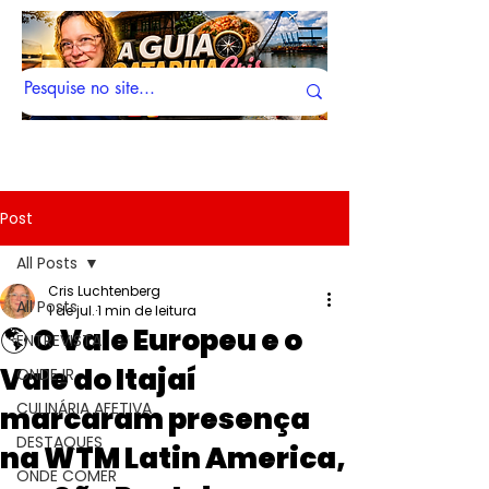
Post
All Posts
Cris Luchtenberg
All Posts
1 de jul.
1 min de leitura
🌎 O Vale Europeu e o
ENTREVISTA
Vale do Itajaí
ONDE IR
CULINÁRIA AFETIVA
marcaram presença
DESTAQUES
na WTM Latin America,
ONDE COMER