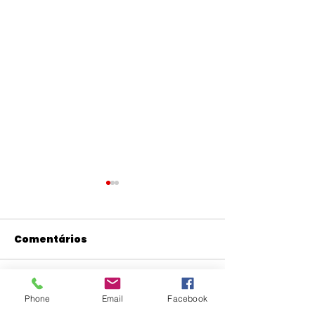
Comentários
Escreva um comentário
Representando o
Presente no
Phone
Email
Facebook