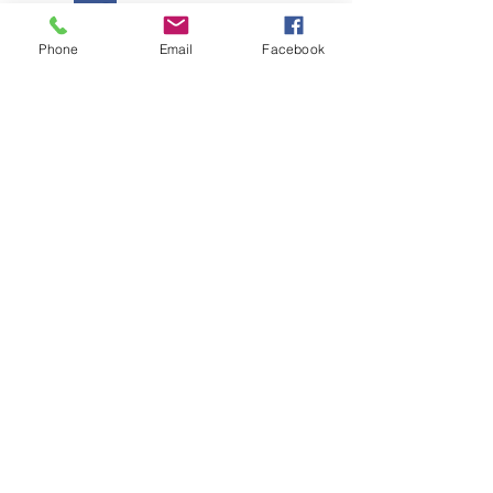
Phone
Email
Facebook
Envie sua Mensagem
Nome
*
Telefone
Email
*
Escreva