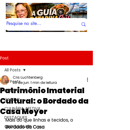
Post
All Posts
Cris Luchtenberg
All Posts
30 de jun.
1 min de leitura
Patrimônio Imaterial
ENTREVISTA
Cultural: o Bordado da
ONDE IR
CULINÁRIA AFETIVA
Casa Meyer
DESTAQUES
Mais do que linhas e tecidos, o 
ONDE COMER
Bordado da Casa 