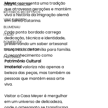
Meyer
 representa uma tradição 
ONDE HOSPEDAR
que atravessa gerações e mantém 
ROTEIROS RECEPTIVOS
viva a história da imigração alemã 
VALE EUROPEU
em Santa Catarina.
BLUMENAU
Cada ponto bordado carrega 
ITAJAÍ
dedicação, técnica e identidade, 
POMERODE
preservando um saber artesanal 
transmitido de família para família. 
SERVIÇOS E ROTEIROS
O reconhecimento como 
PARCERIAS
Patrimônio Cultural 
Imaterial
 valoriza não apenas a 
beleza das peças, mas também as 
pessoas que mantêm essa arte 
viva.
Visitar a Casa Meyer é mergulhar 
em um universo de delicadeza, 
onde o artesanato se transforma 