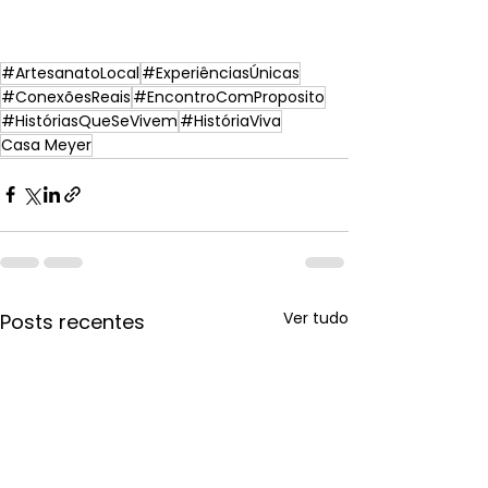
#ArtesanatoLocal
#ExperiênciasÚnicas
#ConexõesReais
#EncontroComProposito
#HistóriasQueSeVivem
#HistóriaViva
Casa Meyer
Ver tudo
Posts recentes