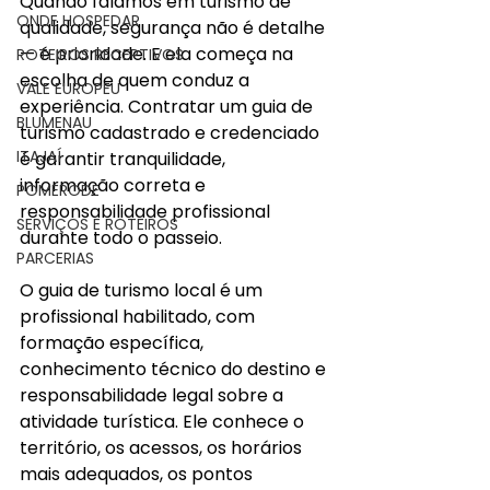
Quando falamos em turismo de 
ONDE HOSPEDAR
qualidade, segurança não é detalhe 
— é prioridade. E ela começa na 
ROTEIROS RECEPTIVOS
escolha de quem conduz a 
VALE EUROPEU
experiência. Contratar um guia de 
BLUMENAU
turismo cadastrado e credenciado 
ITAJAÍ
é garantir tranquilidade, 
informação correta e 
POMERODE
responsabilidade profissional 
SERVIÇOS E ROTEIROS
durante todo o passeio.
PARCERIAS
O guia de turismo local é um 
profissional habilitado, com 
formação específica, 
conhecimento técnico do destino e 
responsabilidade legal sobre a 
atividade turística. Ele conhece o 
território, os acessos, os horários 
mais adequados, os pontos 