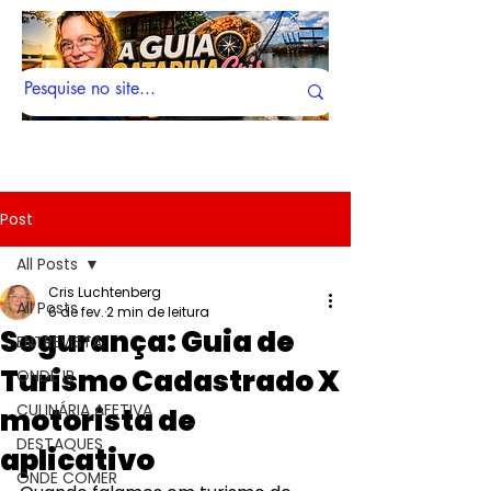
Post
All Posts
Cris Luchtenberg
All Posts
6 de fev.
2 min de leitura
Segurança: Guia de
ENTREVISTA
Turismo Cadastrado X
ONDE IR
CULINÁRIA AFETIVA
motorista de
DESTAQUES
aplicativo
ONDE COMER