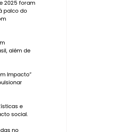
de 2025 foram 
á palco do 
om 
um 
il, além de 
em Impacto” 
ulsionar 
ísticas e 
to social. 
adas no 