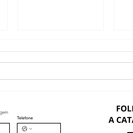
Tintas Sublimáticas e
Tra
Tintas DTF de Alta
Pre
Qualidade é com a CLS11
Ven
agem
Digital
Telefone