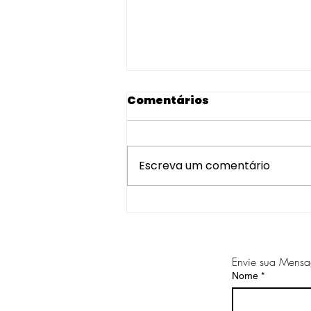
Comentários
Escreva um comentário
Representando Santa
Catarina na FIT
Cataratas 2026!
Envie sua Mens
Nome
*