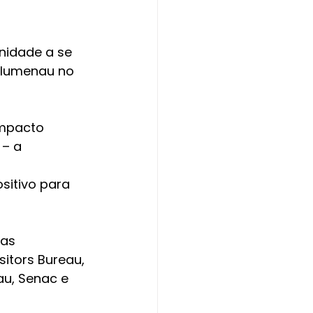
nidade a se 
Blumenau no 
impacto 
– a 
sitivo para 
as 
itors Bureau, 
u, Senac e 