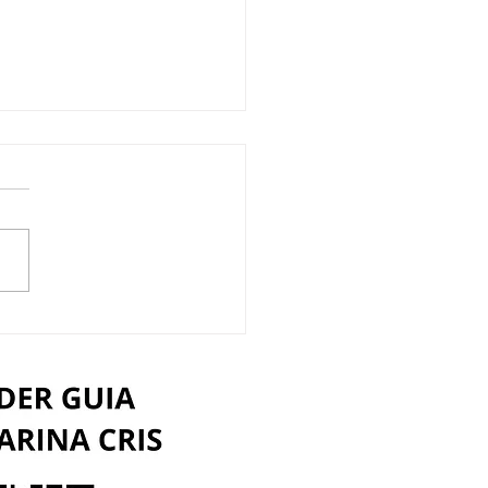
nsforme sua
sença Digital em
das