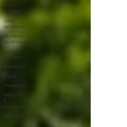
ONDE
COMER
ONDE
HOSPEDAR
ROTEIROS
RECEPTIVOS
VALE
EUROPEU
BLUMENAU
ITAJAÍ
POMERODE
SERVIÇOS
E
ROTEIROS
PARCERIAS