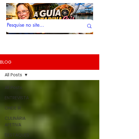
BLOG
All Posts
All Posts
ENTREVISTA
ONDE IR
CULINÁRIA
AFETIVA
DESTAQUES