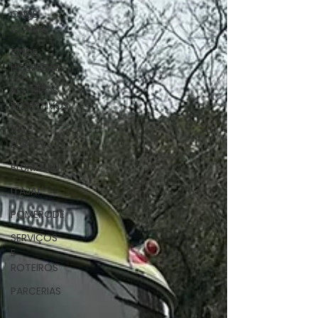
ONDE
COMER
ONDE
HOSPEDAR
ROTEIROS
RECEPTIVOS
VALE
EUROPEU
BLUMENAU
ITAJAÍ
POMERODE
SERVIÇOS
E
ROTEIROS
PARCERIAS