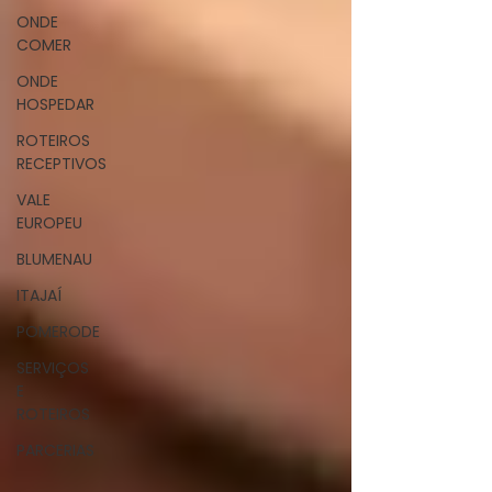
ONDE
COMER
ONDE
HOSPEDAR
ROTEIROS
RECEPTIVOS
VALE
EUROPEU
BLUMENAU
ITAJAÍ
POMERODE
SERVIÇOS
E
ROTEIROS
PARCERIAS