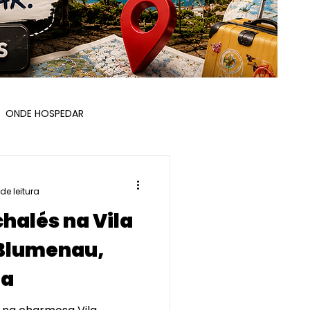
ONDE HOSPEDAR
ÇOS E ROTEIROS
 de leitura
chalés na Vila
Blumenau,
na