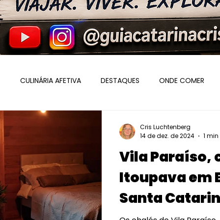
R
CULINÁRIA AFETIVA
DESTAQUES
ONDE COMER
 EUROPEU
BLUMENAU
ITAJAÍ
POMERODE
SERVI
Cris Luchtenberg
14 de dez. de 2024
1 min
Vila Paraíso, 
Itoupava em 
Santa Catari