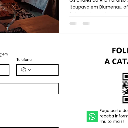
Os chalés do Vila Paraíso 
Itoupava em Blumenau, o
única de hospedagem em m
agem
Telefone
Faça parte do
receba inform
muito mais!