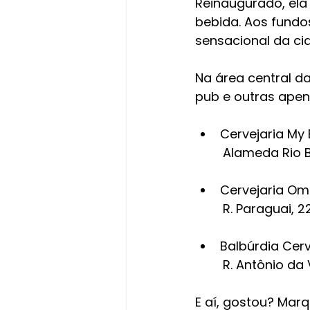
Reinaugurado, ela
bebida. Aos fund
sensacional da ci
Na área central d
pub e outras apen
Cervejaria My 
	Alameda Rio 
Cervejaria O
	R. Paraguai,
Balbúrdia Cerv
	R. Antônio d
E aí, gostou? Mar