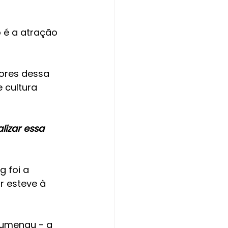
 é a atração 
ores dessa 
 cultura 
izar essa 
 foi a 
 esteve à 
Blumenau - a 