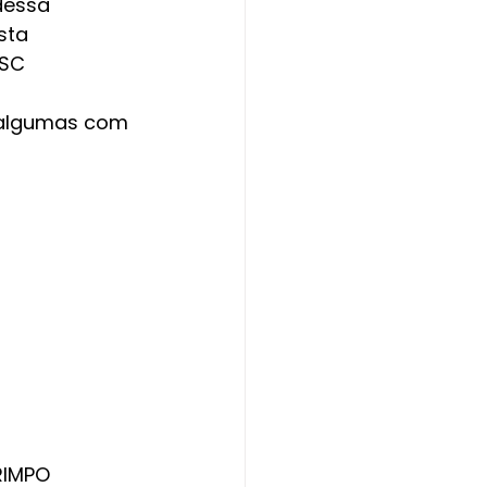
essa 	
sta 
 SC
, algumas com 
RIMPO 