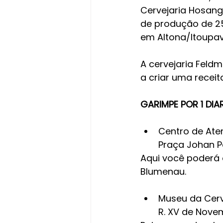
Cervejaria Hosan
de produção de 250
em Altona/Itoupava
A cervejaria Feldm
a criar uma receit
GARIMPE POR 1 DIA
Centro de Ate
Praça Johan Pe
Aqui você poderá 
Blumenau.
Museu da Cer
R. XV de Nove