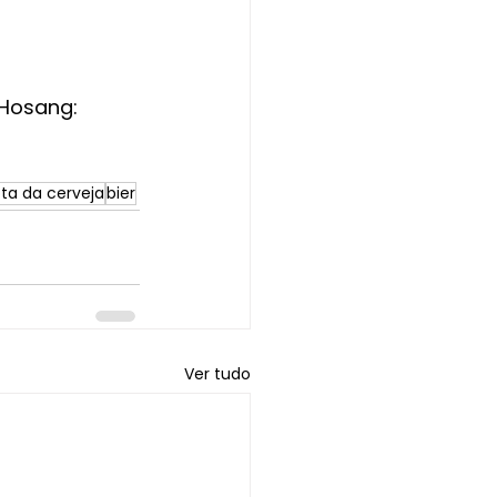
 Hosang: 
ota da cerveja
bier
Ver tudo