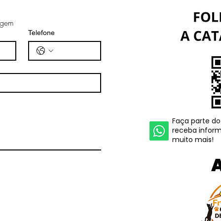
Europeu e do Vale do
"Ita
agem
Itajaí na BNT Mercosul!
Telefone
Faça parte do
receba inform
muito mais!