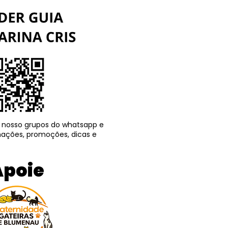
jaí, a MAIX Quirida"!
 nosso grupos do whatsapp e
ações, promoções, dicas e
Apoie