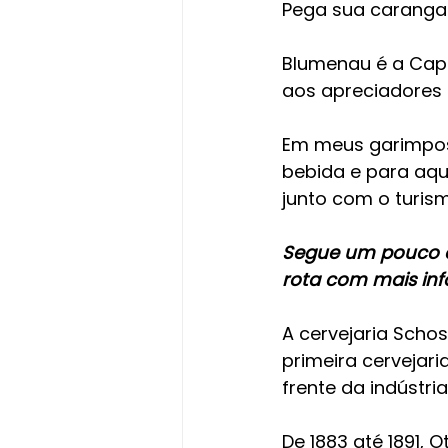
Pega sua caranga 
Blumenau é a Capi
aos apreciadores e
Em meus garimpos,
bebida e para aqu
junto com o turis
Segue um pouco da
rota com mais in
A cervejaria Scho
primeira cervejar
frente da indústria
De 1883 até 1891, 