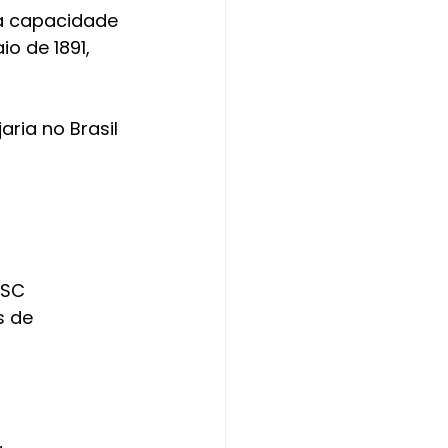
a capacidade 
o de 1891, 
aria no Brasil 
 SC
s de 