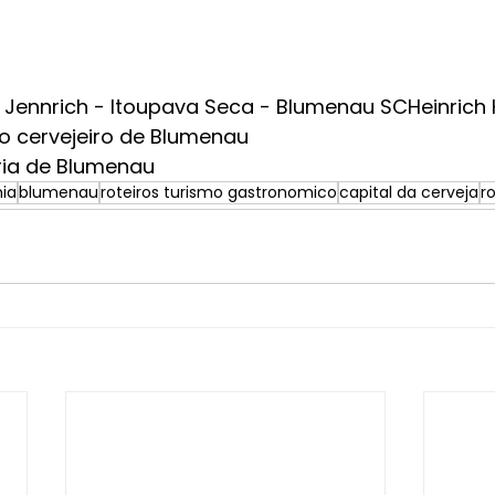
o Jennrich - Itoupava Seca - Blumenau SCHeinrich
o cervejeiro de Blumenau
aria de Blumenau
ia
blumenau
roteiros turismo gastronomico
capital da cerveja
r