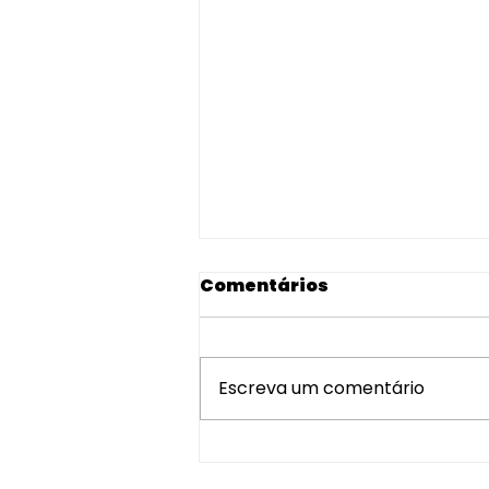
Comentários
Escreva um comentário
Santa Catarina
presente no Fórum 60+